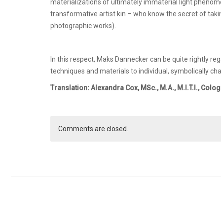
materializations of ultimately immaterial light phenom
transformative artist kin – who know the secret of taki
photographic works).
In this respect, Maks Dannecker can be quite rightly re
techniques and materials to individual, symbolically ch
Translation: Alexandra Cox, MSc., M.A., M.I.T.I., Colo
Comments are closed.