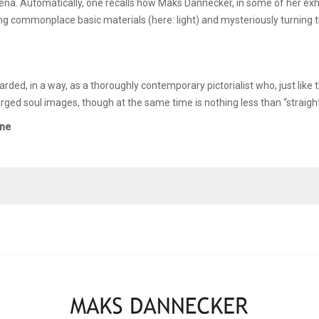
ena. Automatically, one recalls how Maks Dannecker, in some of her exhi
ng commonplace basic materials (here: light) and mysteriously turning the
garded, in a way, as a thoroughly contemporary pictorialist who, just lik
arged soul images, though at the same time is nothing less than “straight
gne