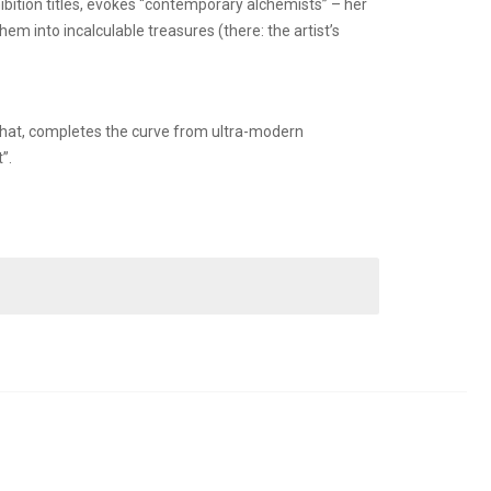
bition titles, evokes “contemporary alchemists” – her
m into incalculable treasures (there: the artist’s
e that, completes the curve from ultra-modern
”.