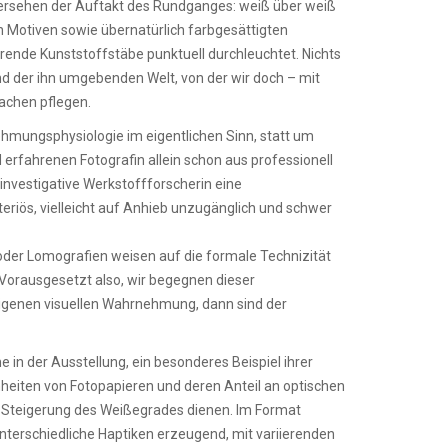
übersehen der Auftakt des Rundganges: weiß über weiß
n Motiven sowie übernatürlich farbgesättigten
ierende Kunststoffstäbe punktuell durchleuchtet. Nichts
d der ihn umgebenden Welt, von der wir doch – mit
achen pflegen.
ehmungsphysiologie im eigentlichen Sinn, statt um
 erfahrenen Fotografin allein schon aus professionell
 investigative Werkstoffforscherin eine
teriös, vielleicht auf Anhieb unzugänglich und schwer
der Lomografien weisen auf die formale Technizität
 Vorausgesetzt also, wir begegnen dieser
igenen visuellen Wahrnehmung, dann sind der
in der Ausstellung, ein besonderes Beispiel ihrer
nheiten von Fotopapieren und deren Anteil an optischen
r Steigerung des Weißegrades dienen. Im Format
nterschiedliche Haptiken erzeugend, mit variierenden