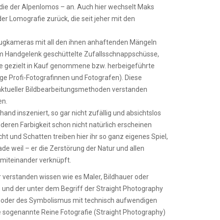
 die der Alpenlomos – an. Auch hier wechselt Maks
er Lomografie zurück, die seit jeher mit den
eugkameras mit all den ihnen anhaftenden Mängeln
 dem Handgelenk geschüttelte Zufallsschnappschüsse,
e gezielt in Kauf genommene bzw. herbeigeführte
e Profi-Fotografinnen und Fotografen). Diese
aktueller Bildbearbeitungsmethoden verstanden
en.
 inszeniert, so gar nicht zufällig und absichtslos
deren Farbigkeit schon nicht natürlich erscheinen
t und Schatten treiben hier ihr so ganz eigenes Spiel,
e weil – er die Zerstörung der Natur und allen
r miteinander verknüpft.
r verstanden wissen wie es Maler, Bildhauer oder
s und der unter dem Begriff der Straight Photography
s oder des Symbolismus mit technisch aufwendigen
 sogenannte Reine Fotografie (Straight Photography)