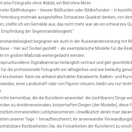
t eine Fotografie ohne Abbild, ein Bild ohne Motiv.
eter Bildfindungen – besser Bildfunden oder Bildbefunden – in kunsthi
 Petersburg erstmals ausgestelltes Schwarzes Quadrat denken, von dem
n, stellte ich ein Gemälde aus, das nicht mehr war als ein schwarzes Q
ie Empfindung der Gegenstandslosigkeit.“
enstandslosigkeit begegnen wir auch in der Auseinandersetzung mit 
iese – hier auf Sockel gestellt – als exemplarische Modelle für die Rea
te im großen Maßstab weitergedacht werden.
ruchsvollerer Digitalkameras hinlänglich vertraut und gibt gewöhnlic
für die professionelle Fotografin ein alltägliches und wie beiläufig g
 erscheinen. Kann sie anhand abstrakter Kanalwerte, Balken- und Kur
des, einer Landschaft oder von Figuren steuern, bleibt uns nur techn
n.
tte bemerkbar, die die Künstlerin anwendet: die (sichtbaren) Dinge wer
den zu dreidimensionalen, körperhaften Dingen (der Modelle), diese 
tztlich immateriellen Lichtphänomenen. Unwillkürlich denkt man daran,
isten unserer Tage – heraufbeschwört, ihr anverwandte Verwandlungskü
nschätzbare Kostbarkeiten (da: die Fotoarbeiten der Künstlerin) zu ersc