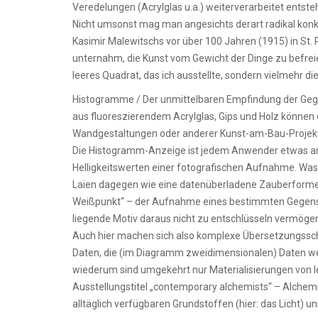
Veredelungen (Acrylglas u.a.) weiterverarbeitet entsteh
Nicht umsonst mag man angesichts derart radikal konkr
Kasimir Malewitschs vor über 100 Jahren (1915) in St.
unternahm, die Kunst vom Gewicht der Dinge zu befreie
leeres Quadrat, das ich ausstellte, sondern vielmehr d
Histogramme / Der unmittelbaren Empfindung der Geg
aus fluoreszierendem Acrylglas, Gips und Holz können d
Wandgestaltungen oder anderer Kunst-am-Bau-Projek
Die Histogramm-Anzeige ist jedem Anwender etwas ansp
Helligkeitswerten einer fotografischen Aufnahme. Was 
Laien dagegen wie eine datenüberladene Zauberformel
Weißpunkt“ – der Aufnahme eines bestimmten Gegenstan
liegende Motiv daraus nicht zu entschlüsseln vermöge
Auch hier machen sich also komplexe Übersetzungsschri
Daten, die (im Diagramm zweidimensionalen) Daten wer
wiederum sind umgekehrt nur Materialisierungen von le
Ausstellungstitel „contemporary alchemists“ – Alchem
alltäglich verfügbaren Grundstoffen (hier: das Licht) u