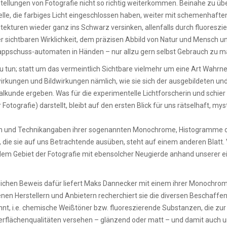
stellungen von Fotografie nicht so richtig weiterkommen. Beinahe zu 
lle, die farbiges Licht eingeschlossen haben, weiter mit schemenhafte
hitekturen wieder ganz ins Schwarz versinken, allenfalls durch fluoresz
 sichtbaren Wirklichkeit, dem präzisen Abbild von Natur und Mensch un
ppschuss-automaten in Händen – nur allzu gern selbst Gebrauch zu m
 tun; statt um das vermeintlich Sichtbare vielmehr um eine Art Wahrn
irkungen und Bildwirkungen nämlich, wie sie sich der ausgebildeten und
alkunde ergeben. Was für die experimentelle Lichtforscherin und schier
ografie) darstellt, bleibt auf den ersten Blick für uns rätselhaft, mys
leien und Technikangaben ihrer sogenannten Monochrome, Histogramme o
, die sie auf uns Betrachtende ausüben, steht auf einem anderen Blatt.
m Gebiet der Fotografie mit ebensolcher Neugierde anhand unserer e
ichen Beweis dafür liefert Maks Dannecker mit einem ihrer Monochrome 
nen Herstellern und Anbietern recherchiert sie die diversen Beschaffe
nnt, i.e. chemische Weißtöner bzw. fluoreszierende Substanzen, die zu
erflächenqualitäten versehen – glänzend oder matt – und damit auch u