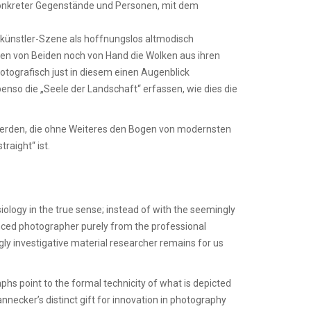
konkreter Gegenstände und Personen, mit dem
okünstler-Szene als hoffnungslos altmodisch
eren von Beiden noch von Hand die Wolken aus ihren
tografisch just in diesem einen Augenblick
so die „Seele der Landschaft“ erfassen, wie dies die
werden, die ohne Weiteres den Bogen von modernsten
raight“ ist.
iology in the true sense; instead of with the seemingly
ienced photographer purely from the professional
gly investigative material researcher remains for us
hs point to the formal technicity of what is depicted
necker’s distinct gift for innovation in photography