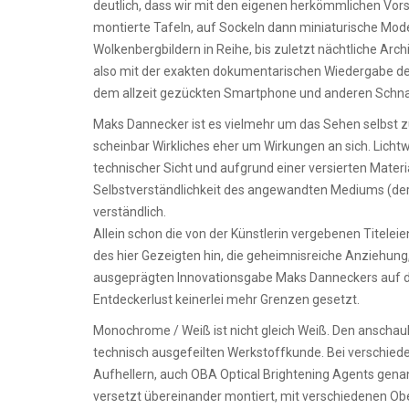
deutlich, dass wir mit den eigenen herkömmlichen Vor
montierte Tafeln, auf Sockeln dann miniaturische Mode
Wolkenbergbildern in Reihe, bis zuletzt nächtliche Arc
also mit der exakten dokumentarischen Wiedergabe der
dem allzeit gezückten Smartphone und anderen Schna
Maks Dannecker ist es vielmehr um das Sehen selbst zu
scheinbar Wirkliches eher um Wirkungen an sich. Lichtw
technischer Sicht und aufgrund einer versierten Materi
Selbstverständlichkeit des angewandten Mediums (der Fot
verständlich.
Allein schon die von der Künstlerin vergebenen Tite
des hier Gezeigten hin, die geheimnisreiche Anziehung
ausgeprägten Innovationsgabe Maks Danneckers auf de
Entdeckerlust keinerlei mehr Grenzen gesetzt.
Monochrome / Weiß ist nicht gleich Weiß. Den anschaul
technisch ausgefeilten Werkstoffkunde. Bei verschiede
Aufhellern, auch OBA Optical Brightening Agents gena
versetzt übereinander montiert, mit verschiedenen Ob