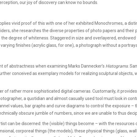
perception, our joy of discovery can know no bounds.
ies vivid proof of this with one of her exhibited Monochromes, a disti
iders, she researches the diverse properties of photo papers and their 
the degree of whiteness. Staggered in size and overlayered, endowed w
arying finishes (acrylic glass, for one), a photograph without a portraya
ent of abstractness when examining Marks Dannecker’s
Histograms
. Sam
rther conceived as exemplary models for realizing sculptural objects, w
er of rather more sophisticated digital cameras. Customarily, it provides
hotographer, a quotidian and almost casually used tool must look in cont
nnel values, bar graphs and curve diagrams to control the exposure – the
 technically obscure jumble of numbers, since we are unable to thus deci
tist can be discerned: the (visible) things become – with the resources 
sional, corporeal things (the models); these physical things (glass, wall