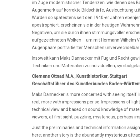
im Zuge modernistischer Tendenzen, wie denen des Ba
Augenmerk auf korrekte Bildschärfe, Ausleuchtung u.ä
Wurden so spätestens seit den 1940-er Jahren ebenjen
apostrophiert, erscheinen sie in der heutigen Wahrneh
Negativen, um sie durch ihnen stimmungsvoller erschei
aufgezeichneten Wolken – um mit Hermann Wilhelm Vog
Augenpaare portraitierter Menschen unverwechselbar z
Insoweit kann Maks Dannecker mit Fug und Recht gewi
Techniken und Materialien zu individuellen, symbolgelad
Clemens Ottnad M.A., Kunsthistoriker, Stuttgart
Geschäftsführer des Künstlerbundes Baden-Württe
Maks Dannecker is more concerned with seeing itself: in
real, more with impressions per se. Impressions of ligh
technical view and based on sound knowledge of material
viewers, at first sight, puzzling, mysterious, perhaps i
Just the preliminaries and technical information assig
here; another story is the abundantly mysterious attra