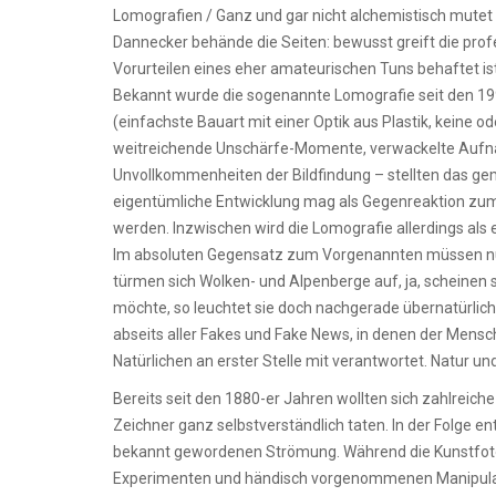
Lomografien / Ganz und gar nicht alchemistisch mutet 
Dannecker behände die Seiten: bewusst greift die profe
Vorurteilen eines eher amateurischen Tuns behaftet ist
Bekannt wurde die sogenannte Lomografie seit den 19
(einfachste Bauart mit einer Optik aus Plastik, keine
weitreichende Unschärfe-Momente, verwackelte Aufnah
Unvollkommenheiten der Bildfindung – stellten das ge
eigentümliche Entwicklung mag als Gegenreaktion zum
werden. Inzwischen wird die Lomografie allerdings als
Im absoluten Gegensatz zum Vorgenannten müssen nun j
türmen sich Wolken- und Alpenberge auf, ja, scheinen s
möchte, so leuchtet sie doch nachgerade übernatürlich 
abseits aller Fakes und Fake News, in denen der Mensc
Natürlichen an erster Stelle mit verantwortet. Natur und
Bereits seit den 1880-er Jahren wollten sich zahlreic
Zeichner ganz selbstverständlich taten. In der Folge 
bekannt gewordenen Strömung. Während die Kunstfoto
Experimenten und händisch vorgenommenen Manipulatio