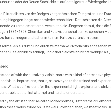
uhauses oder der Neuen Sachlichkeit, auf detailgetreue Wiedergabe 
..
e Piktorialisten von der übrigen zeitgenössischen Fotografen- und Fot
mung hingegen längst schon wieder rehabilitiert. Retuschierten die Ält
nende zu komplementieren, vertrauten die Jüngeren darauf, dass die fo
el (1834–1898, Chemiker und Fotowissenschaftler) zu sprechen – eben
u tun vermögen und daher in keinem Falle zu verändern seien.
ssermaßen als durch und durch zeitgemäße Piktorialistin angesehen 
enen Seelenbildern schlägt, und dabei gleichzeitig nichts weniger als „st
mberg
stead of with the putatively visible, more with a kind of perceptive phys
t and visual impressions, that is, as conveyed to the trained and exper
s. What is self-evident for this experimental light-explorer and strikin
mpenetrable at the first attempt and hard to understand.
ned by the artist for her so-called Monochromes, Histograms or Lomograp
ction these works exude on us viewers. Provided, then, we meet Maks Dan