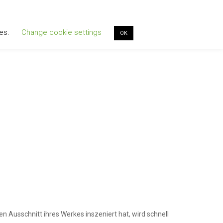
ies.
Change cookie settings
OK
OUT
BLOG
PORTFOLIO 2
CONTACT
n Ausschnitt ihres Werkes inszeniert hat, wird schnell