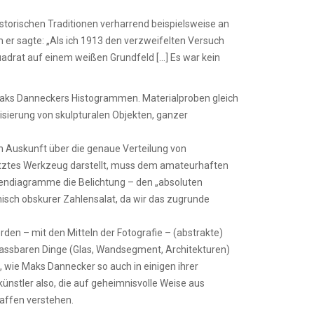
storischen Traditionen verharrend beispielsweise an
 er sagte: „Als ich 1913 den verzweifelten Versuch
uadrat auf einem weißen Grundfeld […] Es war kein
Maks Danneckers Histogrammen. Materialproben gleich
lisierung von skulpturalen Objekten, ganzer
h Auskunft über die genaue Verteilung von
enutztes Werkzeug darstellt, muss dem amateurhaften
vendiagramme die Belichtung – den „absoluten
isch obskurer Zahlensalat, da wir das zugrunde
den – mit den Mitteln der Fotografie – (abstrakte)
fassbaren Dinge (Glas, Wandsegment, Architekturen)
 wie Maks Dannecker so auch in einigen ihrer
nstler also, die auf geheimnisvolle Weise aus
haffen verstehen.