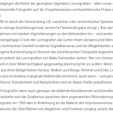
dagegen die Reihe der gezeigten (digitalen) Lomografien – allen voran
ssionelle Fotografin auf die Vorgehensweise und künstlerische Praxis d
.
90-er durch die Verwendung z.B. russischer oder tschechischer Spielz
 oder wenige Einstellungsmodi, verzerrte Farbwiedergabe etc.pp.). Aus
men mit starken Vignettierungen zu den Bildrändern hin – und ander
meingängige Credo der Lomografen dar (unter ihnen übrigens jede Meng
 technischen Overkill moderner Digitalkameras und der Möglichkeiten 
 eigene Kunstrichtung im Bereich der künstlerischen Fotografie angeseh
edoch die Lomografien von Maks Dannecker wirken. Wie von Geisterhand
ich in ihrer Wirkmächtigkeit gegenseitig übertrumpfen zu wollen. Wenn 
aus ihren Bildgefachen heraus. Wolken und Berge, Himmel und Erde, Lich
h eine höchstens marginale Nebenrolle einnimmt, auch wenn – und gerad
 Kunst, Künstlichkeit und Natürlichkeit sind an dieser Stelle unauflösba
he Fotografen denn auch genauso als bildende Künstlerinnen und Künstle
entwickelte sich der Dualismus zwischen dem sogenannten Piktorialismu
grafie um 1900 also in Anlehnung an die Malerei des Impressionismu
nen der Oberflächen von Negativen und Positiven umging, setzte die