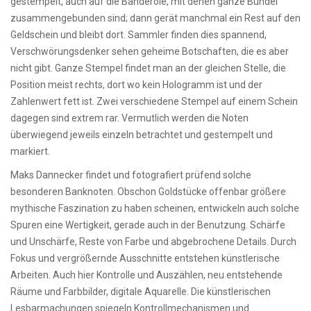
gestempelt, auch auf die Banderole, mit denen ganze Bündel
zusammengebunden sind; dann gerät manchmal ein Rest auf den
Geldschein und bleibt dort. Sammler finden dies spannend,
Verschwörungsdenker sehen geheime Botschaften, die es aber
nicht gibt. Ganze Stempel findet man an der gleichen Stelle, die
Position meist rechts, dort wo kein Hologramm ist und der
Zahlenwert fett ist. Zwei verschiedene Stempel auf einem Schein
dagegen sind extrem rar. Vermutlich werden die Noten
überwiegend jeweils einzeln betrachtet und gestempelt und
markiert.
Maks Dannecker findet und fotografiert prüfend solche
besonderen Banknoten. Obschon Goldstücke offenbar größere
mythische Faszination zu haben scheinen, entwickeln auch solche
Spuren eine Wertigkeit, gerade auch in der Benutzung. Schärfe
und Unschärfe, Reste von Farbe und abgebrochene Details. Durch
Fokus und vergrößernde Ausschnitte entstehen künstlerische
Arbeiten. Auch hier Kontrolle und Auszählen, neu entstehende
Räume und Farbbilder, digitale Aquarelle. Die künstlerischen
Lesbarmachungen spiegeln Kontrollmechanismen und