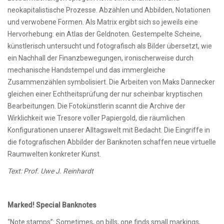
neokapitalistische Prozesse. Abzählen und Abbilden, Notationen
und verwobene Formen. Als Matrix ergibt sich so jeweils eine
Hervorhebung: ein Atlas der Geldnoten. Gestempelte Scheine,
künstlerisch untersucht und fotografisch als Bilder übersetzt, wie
ein Nachhall der Finanzbewegungen, ironischerweise durch
mechanische Handstempel und das immergleiche
Zusammenzählen symbolisiert. Die Arbeiten von Maks Dannecker
gleichen einer Echtheitsprüfung der nur scheinbar kryptischen
Bearbeitungen. Die Fotokünstlerin scannt die Archive der
Wirklichkeit wie Tresore voller Papiergold, die räumlichen
Konfigurationen unserer Alltagswelt mit Bedacht. Die Eingriffe in
die fotografischen Abbilder der Banknoten schaffen neue virtuelle
Raumwelten konkreter Kunst.
Text: Prof. Uwe J. Reinhardt
Marked! Special Banknotes
“Note stamps”: Sometimes, on bills, one finds small markings,